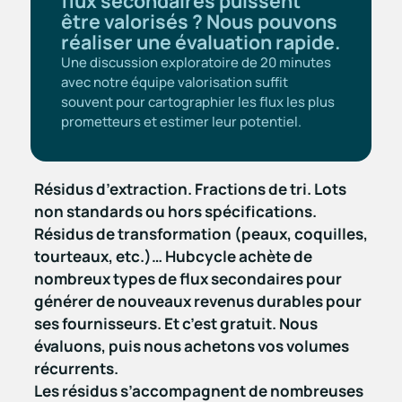
flux secondaires puissent
être valorisés ? Nous pouvons
réaliser une évaluation rapide.
Une discussion exploratoire de 20 minutes
avec notre équipe valorisation suffit
souvent pour cartographier les flux les plus
prometteurs et estimer leur potentiel.
Résidus d’extraction. Fractions de tri. Lots
non standards ou hors spécifications.
Résidus de transformation (peaux, coquilles,
tourteaux, etc.)… Hubcycle achète de
nombreux types de flux secondaires pour
générer de nouveaux revenus durables pour
ses fournisseurs. Et c’est gratuit. Nous
évaluons, puis nous achetons vos volumes
récurrents.
Les résidus s’accompagnent de nombreuses